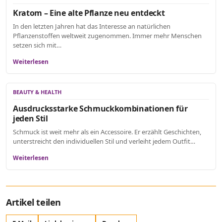
Kratom – Eine alte Pflanze neu entdeckt
In den letzten Jahren hat das Interesse an natürlichen
Pflanzenstoffen weltweit zugenommen. Immer mehr Menschen
setzen sich mit…
Weiterlesen
BEAUTY & HEALTH
Ausdrucksstarke Schmuckkombinationen für
jeden Stil
Schmuck ist weit mehr als ein Accessoire. Er erzählt Geschichten,
unterstreicht den individuellen Stil und verleiht jedem Outfit…
Weiterlesen
Artikel teilen