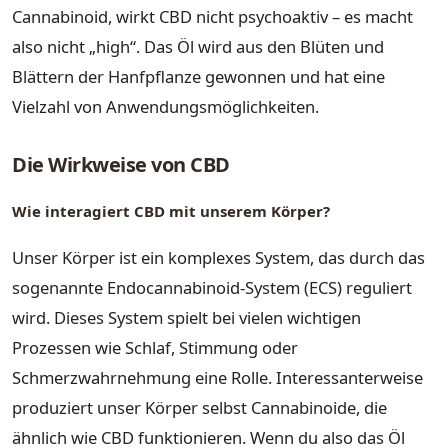
Cannabinoid, wirkt CBD nicht psychoaktiv – es macht
also nicht „high“. Das Öl wird aus den Blüten und
Blättern der Hanfpflanze gewonnen und hat eine
Vielzahl von Anwendungsmöglichkeiten.
Die Wirkweise von CBD
Wie interagiert CBD mit unserem Körper?
Unser Körper ist ein komplexes System, das durch das
sogenannte Endocannabinoid-System (ECS) reguliert
wird. Dieses System spielt bei vielen wichtigen
Prozessen wie Schlaf, Stimmung oder
Schmerzwahrnehmung eine Rolle. Interessanterweise
produziert unser Körper selbst Cannabinoide, die
ähnlich wie CBD funktionieren. Wenn du also das Öl