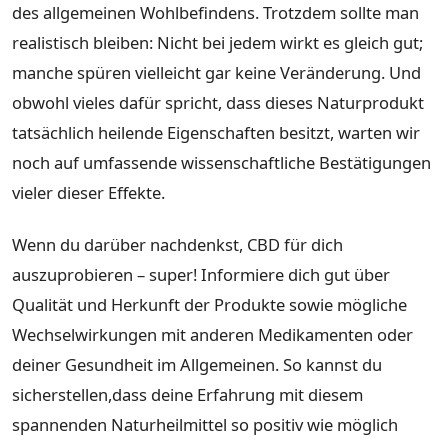
des allgemeinen Wohlbefindens. Trotzdem sollte man
realistisch bleiben: Nicht bei jedem wirkt es gleich gut;
manche spüren vielleicht gar keine Veränderung. Und
obwohl vieles dafür spricht, dass dieses Naturprodukt
tatsächlich heilende Eigenschaften besitzt, warten wir
noch auf umfassende wissenschaftliche Bestätigungen
vieler dieser Effekte.
Wenn du darüber nachdenkst, CBD für dich
auszuprobieren – super! Informiere dich gut über
Qualität und Herkunft der Produkte sowie mögliche
Wechselwirkungen mit anderen Medikamenten oder
deiner Gesundheit im Allgemeinen. So kannst du
sicherstellen,dass deine Erfahrung mit diesem
spannenden Naturheilmittel so positiv wie möglich