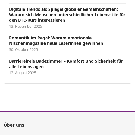
Digitale Trends als Spiegel globaler Gemeinschaften:
Warum sich Menschen unterschiedlicher Lebensstile für
den BTC-Kurs interessieren
13. November 2025
Romantik im Regal: Warum emotionale
Nischenmagazine neue Leserinnen gewinnen
30. Oktober 2025
Barrierefreie Badezimmer – Komfort und Sicherheit für
alle Lebenslagen
12. August 2025
Über uns