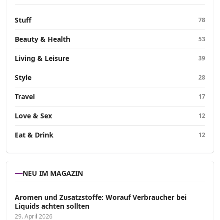
Stuff
78
Beauty & Health
53
Living & Leisure
39
Style
28
Travel
17
Love & Sex
12
Eat & Drink
12
NEU IM MAGAZIN
Aromen und Zusatzstoffe: Worauf Verbraucher bei
Liquids achten sollten
29. April 2026