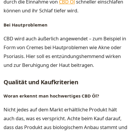
durch die Einnahme von
CBD Öl
schneller einschlafen
können und ihr Schlaf tiefer wird.
Bei Hautproblemen
CBD wird auch äußerlich angewendet – zum Beispiel in
Form von Cremes bei Hautproblemen wie Akne oder
Psoriasis. Hier soll es entzündungshemmend wirken
und zur Beruhigung der Haut beitragen.
Qualität und Kaufkriterien
Woran erkennt man hochwertiges CBD Öl?
Nicht jedes auf dem Markt erhältliche Produkt hält
auch das, was es verspricht. Achte beim Kauf darauf,
dass das Produkt aus biologischem Anbau stammt und