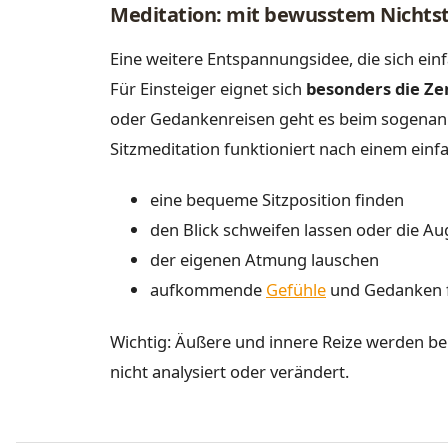
Meditation: mit bewusstem Nichts
Eine weitere Entspannungsidee, die sich einf
Für Einsteiger eignet sich
besonders die Ze
oder Gedankenreisen geht es beim sogenann
Sitzmeditation funktioniert nach einem einfa
eine bequeme Sitzposition finden
den Blick schweifen lassen oder die Au
der eigenen Atmung lauschen
aufkommende
Gefühle
und Gedanken f
Wichtig: Äußere und innere Reize werden b
nicht analysiert oder verändert.