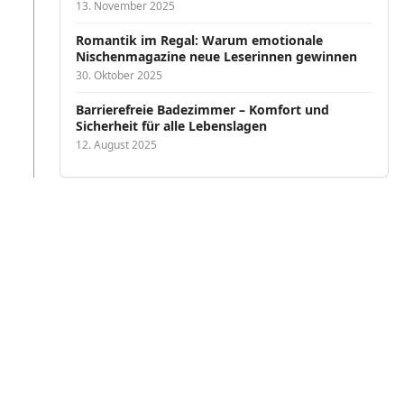
13. November 2025
Romantik im Regal: Warum emotionale
Nischenmagazine neue Leserinnen gewinnen
30. Oktober 2025
Barrierefreie Badezimmer – Komfort und
Sicherheit für alle Lebenslagen
12. August 2025