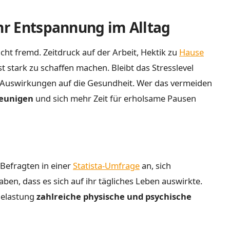
ehr Entspannung im Alltag
cht fremd. Zeitdruck auf der Arbeit, Hektik zu
Hause
 stark zu schaffen machen. Bleibt das Stresslevel
e Auswirkungen auf die Gesundheit. Wer das vermeiden
leunigen
und sich mehr Zeit für erholsame Pausen
 Befragten in einer
Statista-Umfrage
an, sich
ben, dass es sich auf ihr tägliches Leben auswirkte.
 Belastung
zahlreiche physische und psychische