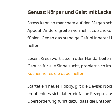
Genuss: Körper und Geist mit Leck
Stress kann so manchem auf den Magen schla
Appetit. Andere greifen vermehrt zu Schoko
fühlen. Gegen das ständige Gefühl innerer
helfen.
Lesen, Kreuzworträtseln oder Handarbeiten 
Genuss für alle Sinne sucht, probiert sich 
Küchenhelfer, die dabei helfen
.
Startet ein neues Hobby, gilt die Devise: No
empfiehlt es sich daher, einfache Rezepte au
Überforderung führt dazu, dass die Entspan