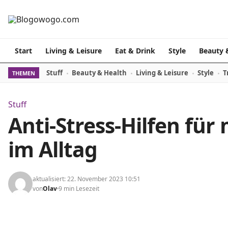
Zum Inhalt springen
Start
Living & Leisure
Eat & Drink
Style
Beauty 
Stuff
Beauty & Health
Living & Leisure
Style
T
THEMEN
Stuff
Anti-Stress-Hilfen fü
im Alltag
aktualisiert: 22. November 2023 10:51
von
Olav
9 min Lesezeit