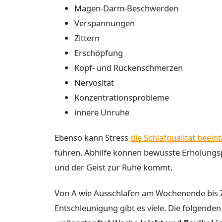
Magen-Darm-Beschwerden
Verspannungen
Zittern
Erschöpfung
Kopf- und Rückenschmerzen
Nervosität
Konzentrationsprobleme
innere Unruhe
Ebenso kann Stress
die Schlafqualität beein
führen. Abhilfe können bewusste Erholungsp
und der Geist zur Ruhe kommt.
Von A wie Ausschlafen am Wochenende bis Z w
Entschleunigung gibt es viele. Die folgenden