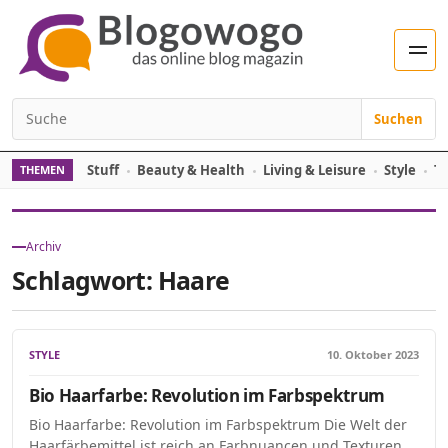
Zum Inhalt springen
Men
Suchen
Suchen nach:
Stuff
Beauty & Health
Living & Leisure
Style
Tr
THEMEN
Archiv
Schlagwort:
Haare
STYLE
10. Oktober 2023
Bio Haarfarbe: Revolution im Farbspektrum
Bio Haarfarbe: Revolution im Farbspektrum Die Welt der
Haarfärbemittel ist reich an Farbnuancen und Texturen,