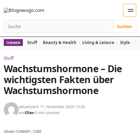
Zum Inhalt springen
Men
Suchen
Suchen nach:
Stuff
Beauty & Health
Living & Leisure
Style
Tr
THEMEN
Stuff
Wachstumshormone – Die
wichtigsten Fakten über
Wachstumshormone
aktualisiert: 11. November 2020 19:26
von
Olav
4 min Lesezeit
shoes-1246691_1280