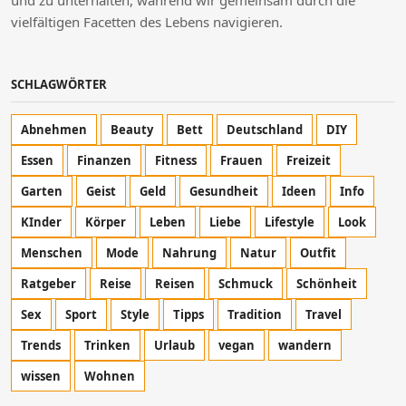
und zu unterhalten, während wir gemeinsam durch die
vielfältigen Facetten des Lebens navigieren.
SCHLAGWÖRTER
Abnehmen
Beauty
Bett
Deutschland
DIY
Essen
Finanzen
Fitness
Frauen
Freizeit
Garten
Geist
Geld
Gesundheit
Ideen
Info
KInder
Körper
Leben
Liebe
Lifestyle
Look
Menschen
Mode
Nahrung
Natur
Outfit
Ratgeber
Reise
Reisen
Schmuck
Schönheit
Sex
Sport
Style
Tipps
Tradition
Travel
Trends
Trinken
Urlaub
vegan
wandern
wissen
Wohnen