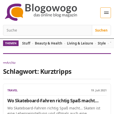
Zum Inhalt springen
Men
Suchen
Suchen nach:
Stuff
Beauty & Health
Living & Leisure
Style
Tr
THEMEN
Archiv
Schlagwort:
Kurztripps
TRAVEL
19. Juli 2021
Wo Skateboard-Fahren richtig Spaß macht…
Wo Skateboard-Fahren richtig Spaß macht… Skaten ist
eine Lebenseinstellung und oftmals auch eine