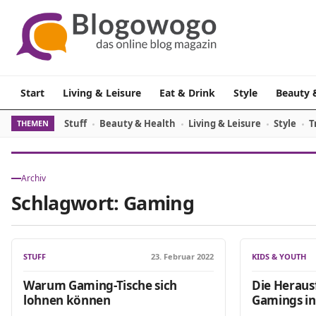
Zum Inhalt springen
Start
Living & Leisure
Eat & Drink
Style
Beauty 
Stuff
Beauty & Health
Living & Leisure
Style
T
THEMEN
Archiv
Schlagwort:
Gaming
STUFF
23. Februar 2022
KIDS & YOUTH
Warum Gaming-Tische sich
Die Heraus
lohnen können
Gamings in