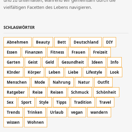
und zu unterhalten, während wir gemeinsam durch die
vielfältigen Facetten des Lebens navigieren.
SCHLAGWÖRTER
Abnehmen
Beauty
Bett
Deutschland
DIY
Essen
Finanzen
Fitness
Frauen
Freizeit
Garten
Geist
Geld
Gesundheit
Ideen
Info
KInder
Körper
Leben
Liebe
Lifestyle
Look
Menschen
Mode
Nahrung
Natur
Outfit
Ratgeber
Reise
Reisen
Schmuck
Schönheit
Sex
Sport
Style
Tipps
Tradition
Travel
Trends
Trinken
Urlaub
vegan
wandern
wissen
Wohnen