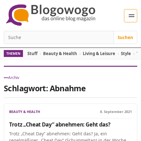
Zum Inhalt springen
Men
Suchen
Suchen nach:
Stuff
Beauty & Health
Living & Leisure
Style
Tr
THEMEN
Archiv
Schlagwort:
Abnahme
BEAUTY & HEALTH
8. September 2021
Trotz „Cheat Day“ abnehmen: Geht das?
Trotz „Cheat Day“ abnehmen: Geht das? Ja, ein
regelmäßiger „Cheat Day“ (Schummeltag) in der Woche