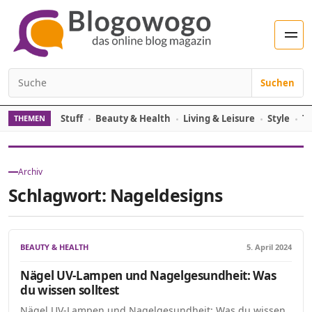
Zum Inhalt springen
Men
Suchen
Suchen nach:
Stuff
Beauty & Health
Living & Leisure
Style
Tr
THEMEN
Archiv
Schlagwort:
Nageldesigns
BEAUTY & HEALTH
5. April 2024
Nägel UV-Lampen und Nagelgesundheit: Was
du wissen solltest
Nägel UV-Lampen und Nagelgesundheit: Was du wissen