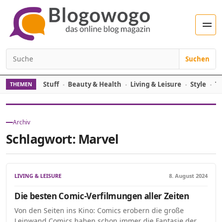
Zum Inhalt springen
Men
Suchen
Suchen nach:
Stuff
Beauty & Health
Living & Leisure
Style
Tr
THEMEN
Archiv
Schlagwort:
Marvel
LIVING & LEISURE
8. August 2024
Die besten Comic-Verfilmungen aller Zeiten
Von den Seiten ins Kino: Comics erobern die große
Leinwand Comics haben schon immer die Fantasie der