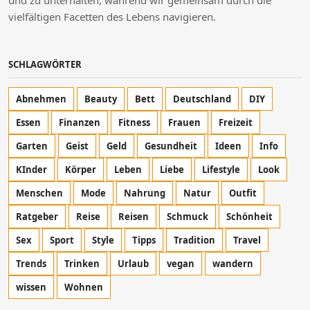
und zu unterhalten, während wir gemeinsam durch die
vielfältigen Facetten des Lebens navigieren.
SCHLAGWÖRTER
Abnehmen
Beauty
Bett
Deutschland
DIY
Essen
Finanzen
Fitness
Frauen
Freizeit
Garten
Geist
Geld
Gesundheit
Ideen
Info
KInder
Körper
Leben
Liebe
Lifestyle
Look
Menschen
Mode
Nahrung
Natur
Outfit
Ratgeber
Reise
Reisen
Schmuck
Schönheit
Sex
Sport
Style
Tipps
Tradition
Travel
Trends
Trinken
Urlaub
vegan
wandern
wissen
Wohnen