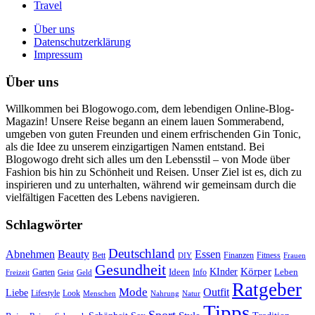
Travel
Über uns
Datenschutzerklärung
Impressum
Über uns
Willkommen bei Blogowogo.com, dem lebendigen Online-Blog-
Magazin! Unsere Reise begann an einem lauen Sommerabend,
umgeben von guten Freunden und einem erfrischenden Gin Tonic,
als die Idee zu unserem einzigartigen Namen entstand. Bei
Blogowogo dreht sich alles um den Lebensstil – von Mode über
Fashion bis hin zu Schönheit und Reisen. Unser Ziel ist es, dich zu
inspirieren und zu unterhalten, während wir gemeinsam durch die
vielfältigen Facetten des Lebens navigieren.
Schlagwörter
Deutschland
Abnehmen
Beauty
Essen
Bett
Finanzen
Fitness
DIY
Frauen
Gesundheit
Körper
KInder
Garten
Ideen
Info
Leben
Freizeit
Geist
Geld
Ratgeber
Mode
Outfit
Liebe
Lifestyle
Look
Menschen
Nahrung
Natur
Tipps
Sport