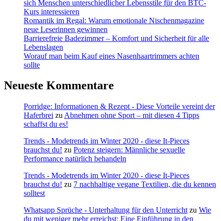
sich Menschen unterschiedlicher Lebensstile für den BTC-
Kurs interessieren
Romantik im Regal: Warum emotionale Nischenmagazine
neue Leserinnen gewinnen
Barrierefreie Badezimmer – Komfort und Sicherheit für alle
Lebenslagen
Worauf man beim Kauf eines Nasenhaartrimmers achten
sollte
Neueste Kommentare
Porridge: Informationen & Rezept - Diese Vorteile vereint der
Haferbrei
zu
Abnehmen ohne Sport – mit diesen 4 Tipps
schaffst du es!
Trends - Modetrends im Winter 2020 - diese It-Pieces
brauchst du!
zu
Potenz steigern: Männliche sexuelle
Performance natürlich behandeln
Trends - Modetrends im Winter 2020 - diese It-Pieces
brauchst du!
zu
7 nachhaltige vegane Textilien, die du kennen
solltest
Whatsapp Sprüche - Unterhaltung für den Unterricht
zu
Wie
du mit weniger mehr erreichst: Eine Einführung in den