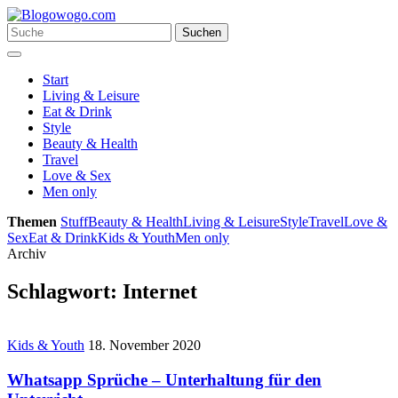
Zum
Inhalt
Suchen
Suchen
springen
nach:
Menü
Start
Living & Leisure
Eat & Drink
Style
Beauty & Health
Travel
Love & Sex
Men only
Themen
Stuff
Beauty & Health
Living & Leisure
Style
Travel
Love &
Sex
Eat & Drink
Kids & Youth
Men only
Archiv
Schlagwort:
Internet
Kids & Youth
18. November 2020
Whatsapp Sprüche – Unterhaltung für den