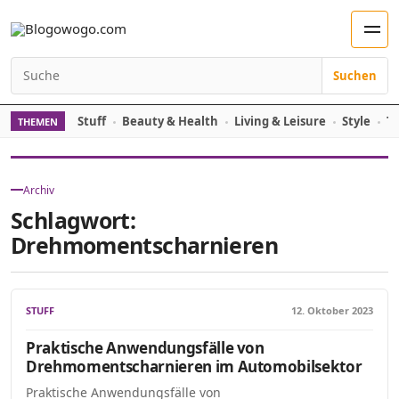
Zum Inhalt springen
Men
Suchen
Suchen nach:
Stuff
Beauty & Health
Living & Leisure
Style
Tr
THEMEN
Archiv
Schlagwort:
Drehmomentscharnieren
STUFF
12. Oktober 2023
Praktische Anwendungsfälle von
Drehmomentscharnieren im Automobilsektor
Praktische Anwendungsfälle von