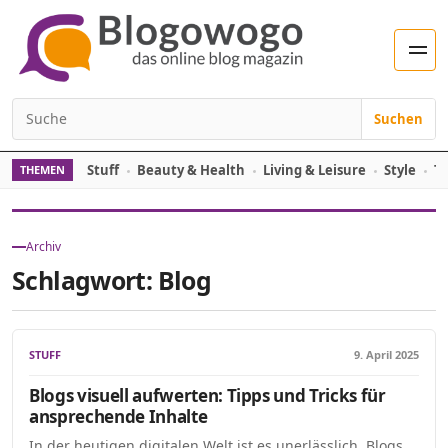
Zum Inhalt springen
Men
Suchen
Suchen nach:
Stuff
Beauty & Health
Living & Leisure
Style
Tr
THEMEN
Archiv
Schlagwort:
Blog
STUFF
9. April 2025
Blogs visuell aufwerten: Tipps und Tricks für
ansprechende Inhalte
In der heutigen digitalen Welt ist es unerlässlich, Blogs