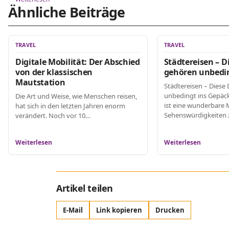
Ähnliche Beiträge
TRAVEL
TRAVEL
Digitale Mobilität: Der Abschied
Städtereisen – D
von der klassischen
gehören unbedin
Mautstation
Städtereisen – Diese
unbedingt ins Gepäck
Die Art und Weise, wie Menschen reisen,
ist eine wunderbare M
hat sich in den letzten Jahren enorm
Sehenswürdigkeiten z
verändert. Noch vor 10…
Weiterlesen
Weiterlesen
Artikel teilen
E-Mail
Link kopieren
Drucken