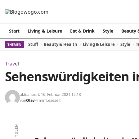
Zum Inhalt springen
Start
Living & Leisure
Eat & Drink
Style
Beauty 
Stuff
Beauty & Health
Living & Leisure
Style
T
THEMEN
Travel
Sehenswürdigkeiten i
aktualisiert: 16. Februar 2021 12:13
von
Olav
4 min Lesezeit
TEILEN