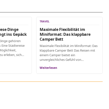
TRAVEL
iese Dinge
Maximale Flexibilität im
gt ins Gepäck
Miniformat: Das klappbare
Camper Bett
 Dinge gehören
 Eine Städtereise
Maximale Flexibilität im Miniformat: Das
öglichkeit,
klappbare Camper Bett Das Reisen mit
u erleben, sich…
einem Camper bietet ein
unvergleichliches Gefühl von…
Weiterlesen