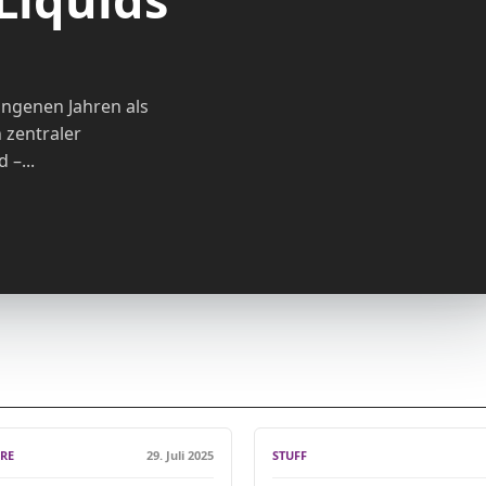
angenen Jahren als
 zentraler
 –...
URE
29. Juli 2025
STUFF