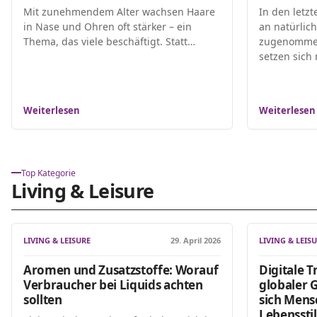
Mit zunehmendem Alter wachsen Haare
In den letzt
in Nase und Ohren oft stärker – ein
an natürlic
Thema, das viele beschäftigt. Statt…
zugenomme
setzen sich
Weiterlesen
Weiterlesen
Top Kategorie
Living & Leisure
LIVING & LEISURE
29. April 2026
LIVING & LEIS
Aromen und Zusatzstoffe: Worauf
Digitale T
Verbraucher bei Liquids achten
globaler
sollten
sich Mens
Lebenssti