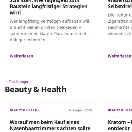
Schritten: Wie Tagesgeld zum
Wissensch
Baustein langfristiger Strategien
Selbstdre
wird
Die Kultur 
Wer langfristig Vermögen aufbauen will,
Zigaretten b
braucht keinen großen Geldsegen –
Geschichte z
sondern einen klaren Plan. Immer mehr
ökonomisch
Anleger erkennen:…
Weiterlesen
Weiterlesen
Top Kategorie
Beauty & Health
BEAUTY & HEALTH
6. August 2025
BEAUTY & HEA
Worauf man beim Kauf eines
Kratom – E
Nasenhaartrimmers achten sollte
entdeckt