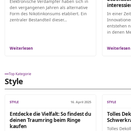
Elektronische Verdampfer haben sich in
interessie
den vergangenen Jahren als alternative
Form des Nikotinkonsums etabliert. Ein
In einer Zei
zentraler Bestandteil dieser…
Innovatione
entstehen n
in denen Me
Weiterlesen
Weiterlesen
Top Kategorie
Style
STYLE
16. April 2025
STYLE
Entdecke die Vielfalt: So findest du
Tolles Dek
deinen Traumring beim Ringe
Schwerkra
kaufen
Tolles Dekol