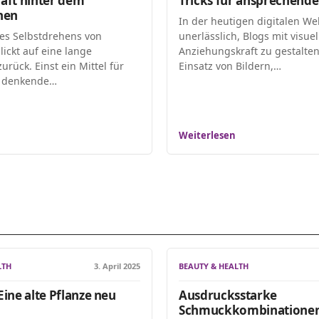
aft hinter dem
Tricks für ansprechende
hen
In der heutigen digitalen Wel
des Selbstdrehens von
unerlässlich, Blogs mit visuel
lickt auf eine lange
Anziehungskraft zu gestalten
urück. Einst ein Mittel für
Einsatz von Bildern,…
 denkende…
Weiterlesen
LTH
3. April 2025
BEAUTY & HEALTH
ine alte Pflanze neu
Ausdrucksstarke
Schmuckkombinationen 