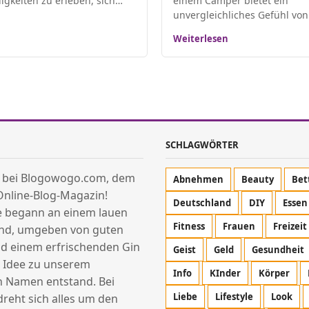
gkeiten zu erleben, sich…
einem Camper bietet ein
unvergleichliches Gefühl vo
Weiterlesen
SCHLAGWÖRTER
 bei Blogowogo.com, dem
Abnehmen
Beauty
Bet
Online-Blog-Magazin!
Deutschland
DIY
Essen
e begann an einem lauen
Fitness
Frauen
Freizeit
d, umgeben von guten
d einem erfrischenden Gin
Geist
Geld
Gesundheit
ie Idee zu unserem
Info
KInder
Körper
n Namen entstand. Bei
Liebe
Lifestyle
Look
reht sich alles um den