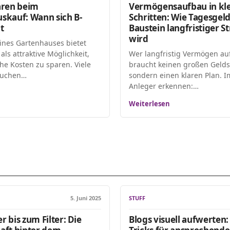
aren beim
Vermögensaufbau in kl
skauf: Wann sich B-
Schritten: Wie Tagesgel
t
Baustein langfristiger S
wird
ines Gartenhauses bietet
als attraktive Möglichkeit,
Wer langfristig Vermögen auf
he Kosten zu sparen. Viele
braucht keinen großen Geld
suchen…
sondern einen klaren Plan.
Anleger erkennen:…
Weiterlesen
5. Juni 2025
STUFF
 bis zum Filter: Die
Blogs visuell aufwerten: