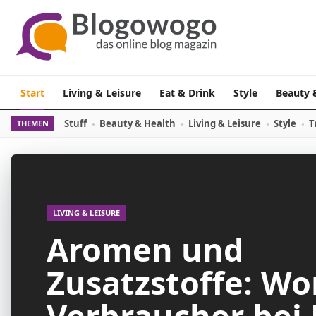
Zum Inhalt springen
Start
Living & Leisure
Eat & Drink
Style
Beauty 
Stuff
Beauty & Health
Living & Leisure
Style
T
THEMEN
LIVING & LEISURE
Aromen und
Zusatzstoffe: Wo
Verbraucher bei 