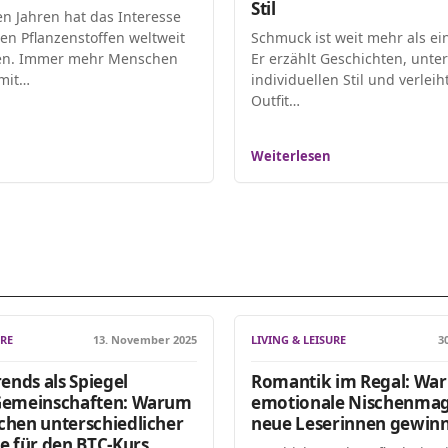
Stil
en Jahren hat das Interesse
hen Pflanzenstoffen weltweit
Schmuck ist weit mehr als ei
n. Immer mehr Menschen
Er erzählt Geschichten, unter
 mit…
individuellen Stil und verlei
Outfit…
Weiterlesen
URE
13. November 2025
LIVING & LEISURE
3
rends als Spiegel
Romantik im Regal: Wa
 Gemeinschaften: Warum
emotionale Nischenmag
chen unterschiedlicher
neue Leserinnen gewin
le für den BTC-Kurs