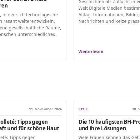
Geschichten als Zuflucht in e
ren
Welt Digitale Medien besti
t, in der sich technologische
Alltag: Informationen, Bilder,
n rasant weiterentwickeln,
Nachrichten und Reize pras
eue gesellschaftliche Räume,
nschen unterschiedlicher…
Weiterlesen
11. November 2024
STYLE
10. 
olleté: Tipps gegen
Die 10 häufigsten BH-P
ft und für schöne Haut
und ihre Lösungen
leté: Tipps gegen
Viele Frauen kennen das Gef